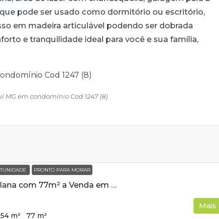
 que pode ser usado como dormitório ou escritório,
so em madeira articulável podendo ser dobrada
rto e tranquilidade ideal para você e sua família,
 MG em condomínio Cod 1247 (8)
TUNIDADE
PRONTO PARA MORAR
Casa Nova e Plana com 77m² a Venda em Cambui MG
Mais
154
m²
77
m²