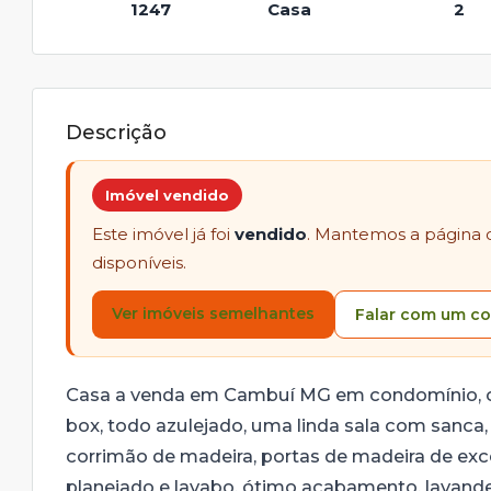
1247
Casa
2
Descrição
Imóvel vendido
Este imóvel já foi
vendido
. Mantemos a página 
disponíveis.
Ver imóveis semelhantes
Falar com um co
Casa a venda em Cambuí MG em condomínio, co
box, todo azulejado, uma linda sala com sanca
corrimão de madeira, portas de madeira de ex
planejado e lavabo, ótimo acabamento, lavander