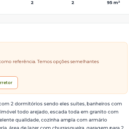
2
2
95 m²
como referência. Temos opções semelhantes
rretor
m 2 dormitórios sendo eles suítes, banheiros com
, imóvel todo arejado, escada toda em granito com
celente qualidade, cozinha ampla com armário
ia, área de lazer com churrasqueira, garagem para 2