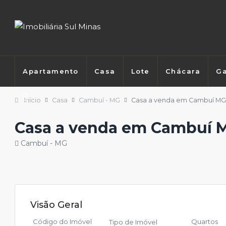
Apartamento
Casa
Lote
Chácara
Ga
Início
Casa
Cambuí - MG
Casa a venda em Cambuí M
Casa a venda em Cambuí 
Cambuí - MG
Visão Geral
Código do Imóvel
Quartos
Tipo de Imóvel