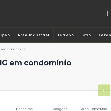
lpão
Área Industrial
Terreno
Sítio
Faze
G em condomínio
MG em condomínio
Banheiros
Garagens
Área Construída