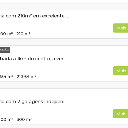
Casa de esquina com 210m² em excelente bairro a venda em Cambuí MG
Mais
200
m²
210
m²
RUÇÃO
Casa semi acabada a 1km do centro, a venda em Cambui MG
Mais
154
m²
213,64
m²
Casa de esquina com 2 garagens independentes e 300m² de construção a venda em Cambui MG
Mais
100
m²
300
m²