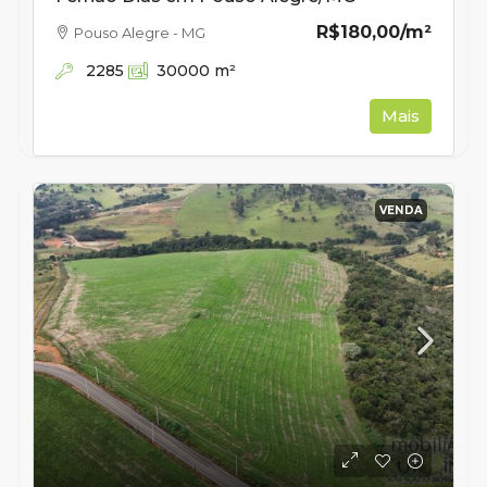
R$180,00
/m²
Pouso Alegre - MG
2285
30000
m²
Mais
VENDA