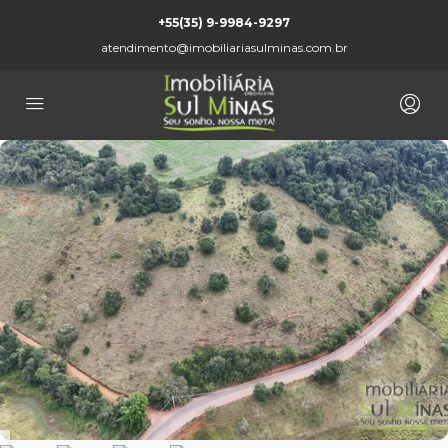
+55(35) 9-9984-9297
atendimento@imobiliariasulminas.com.br