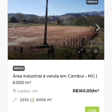
VENDA
VENDA
Área industrial à venda em Cambuí – MG |
6.000 m²
R$160,00
/m²
Cambuí - MG
2233
6000
m²
Mais