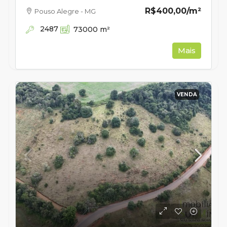
R$400,00
/m²
Pouso Alegre - MG
2487
73000
m²
Mais
VENDA