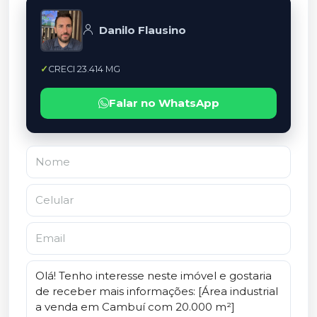
Danilo Flausino
CRECI 23.414 MG
Falar no WhatsApp