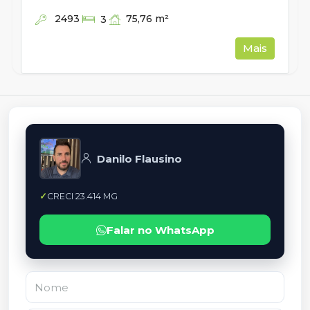
2493
75,76
m²
3
Mais
Danilo Flausino
CRECI 23.414 MG
Falar no WhatsApp