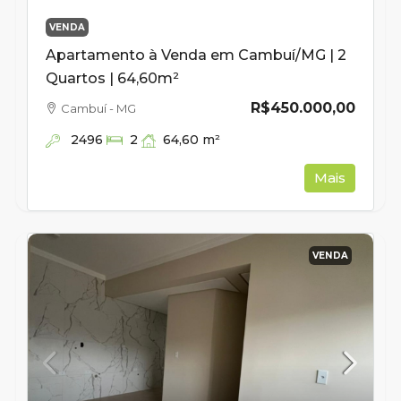
VENDA
Apartamento à Venda em Cambuí/MG | 2
Quartos | 64,60m²
R$450.000,00
Cambuí - MG
2496
64,60
m²
2
Mais
VENDA