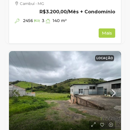
Cambuí - MG
R$3.200,00
/Mês + Condomínio
2456
140
m²
3
Mais
LOCAÇÃO