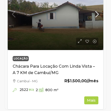
LOCAÇÃO
Chácara Para Locação Com Linda Vista –
A 7 KM de Cambuí/MG
R$1.500,00
//mês
Cambuí - MG
2522
2
800
m²
Mais