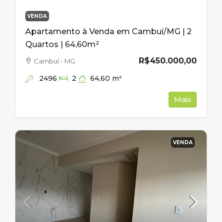
VENDA
Apartamento à Venda em Cambuí/MG | 2
Quartos | 64,60m²
R$450.000,00
Cambuí - MG
2496
64,60
m²
2
Mais
VENDA