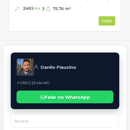
2493
75,76
m²
3
Mais
Danilo Flausino
CRECI 23.414 MG
Falar no WhatsApp