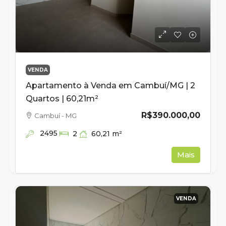
VENDA
Apartamento à Venda em Cambuí/MG | 2
Quartos | 60,21m²
R$390.000,00
Cambuí - MG
2495
60,21
m²
2
Mais
VENDA