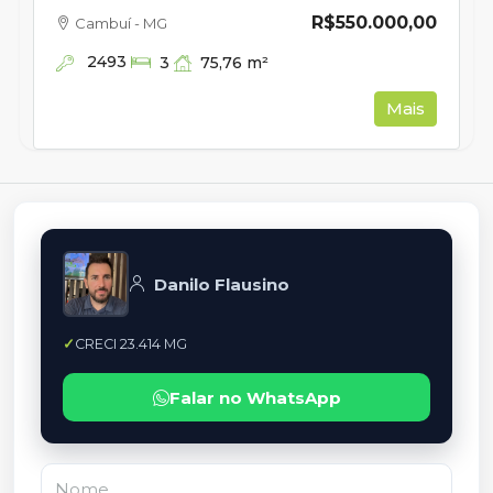
R$550.000,00
Cambuí - MG
2493
75,76
m²
3
Mais
Danilo Flausino
CRECI 23.414 MG
Falar no WhatsApp