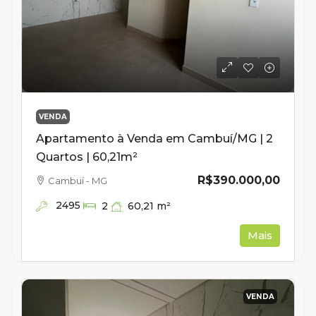
VENDA
Apartamento à Venda em Cambuí/MG | 2
Quartos | 60,21m²
R$390.000,00
Cambuí - MG
2495
60,21
m²
2
Mais
VENDA