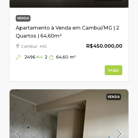
VENDA
Apartamento à Venda em Cambuí/MG | 2
Quartos | 64,60m²
R$450.000,00
Cambuí - MG
2496
64,60
m²
2
Mais
VENDA