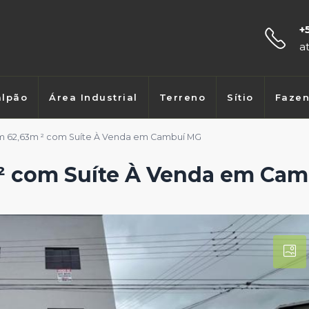
+
a
lpão
Área Industrial
Terreno
Sítio
Faze
 62,63m ² com Suíte À Venda em Cambuí MG
² com Suíte À Venda em Ca