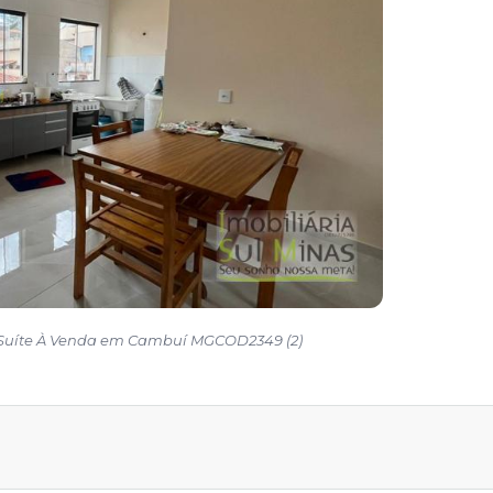
Suíte À Venda em Cambuí MGCOD2349 (2)