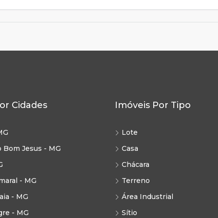
or Cidades
Imóveis Por Tipo
MG
Lote
o Bom Jesus - MG
Casa
G
Chácara
maral - MG
Terreno
ia - MG
Área Industrial
gre - MG
Sítio