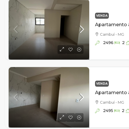
VENDA
Cambuí - MG
2496
2
VENDA
Cambuí - MG
2495
2