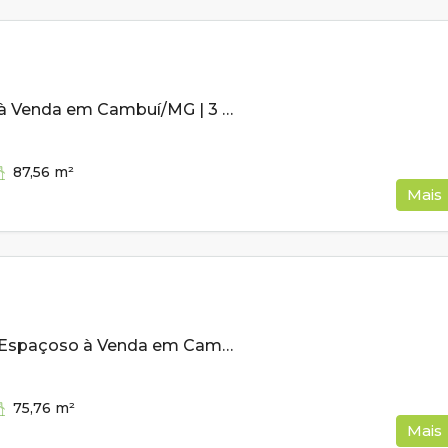
Apartamento à Venda em Cambuí/MG | 3 Quartos | 87,56m² | 2 Vagas
87,56
m²
Mais
Apartamento Espaçoso à Venda em Cambuí/MG – 75,76m²
75,76
m²
Mais