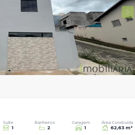
Suíte
Banheiros
Garagem
Área Construída
1
2
1
62,63 m²