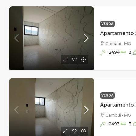
VENDA
Cambuí - MG
2494
3
VENDA
Cambuí - MG
2493
3