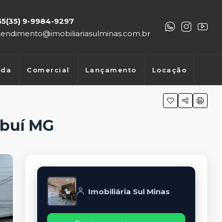
55(35) 9-9984-9297
tendimento@imobiliariasulminas.com.br
nda
Comercial
Lançamento
Locação
mbuí MG
Imobiliária Sul Minas