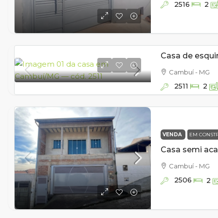
2516
2
Cambuí - MG
2511
2
VENDA
EM CONST
Cambuí - MG
2506
2