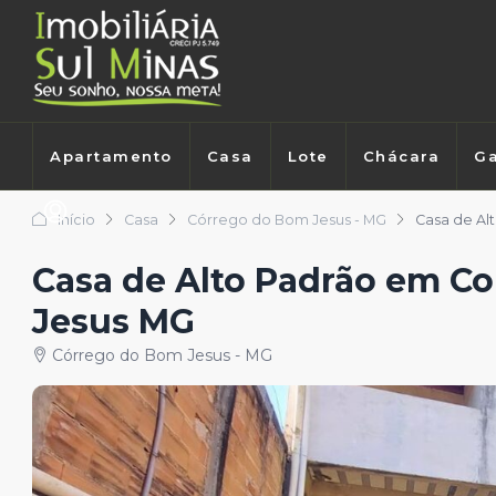
Apartamento
Casa
Lote
Chácara
Ga
Início
Casa
Córrego do Bom Jesus - MG
Casa de Al
Casa de Alto Padrão em C
Jesus MG
Córrego do Bom Jesus - MG