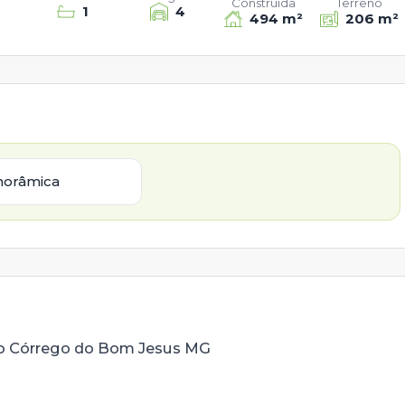
Construída
Terreno
1
4
494 m²
206 m²
norâmica
no Córrego do Bom Jesus MG