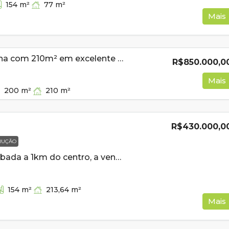
77
m²
154
m²
Mais
Casa de esquina com 210m² em excelente bairro a venda em Cambuí MG
R$850.000,0
Mais
210
m²
200
m²
R$430.000,0
RUÇÃO
Casa semi acabada a 1km do centro, a venda em Cambui MG
213,64
m²
154
m²
Mais