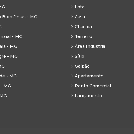
MG
Lote
o Bom Jesus - MG
Casa
G
Chácara
maral - MG
Terreno
ia - MG
Área Industrial
gre - MG
Sítio
MG
Galpão
de - MG
Apartamento
 - MG
Ponto Comercial
 MG
Lançamento