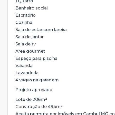
1 Quarto
Banheiro social
Escritório
Cozinha
Sala de estar com lareira
Sala de jantar
Sala de tv
Area gourmet
Espaço para piscina
Varanda
Lavanderia
4 vagas na garagem
Projeto aprovado;
Lote de 206m²
Construção de 494m²
Aceita permuta por imóveis em Cambuí MG c