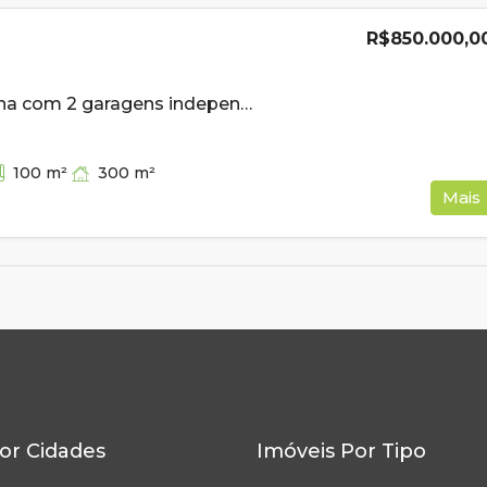
R$850.000,0
Casa de esquina com 2 garagens independentes e 300m² de construção a venda em Cambui MG
300
m²
100
m²
Mais
or Cidades
Imóveis Por Tipo