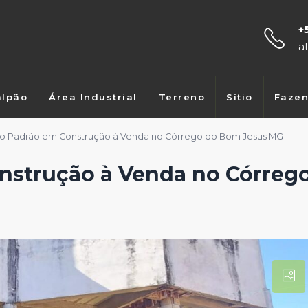
+
a
lpão
Área Industrial
Terreno
Sítio
Faze
to Padrão em Construção à Venda no Córrego do Bom Jesus MG
onstrução à Venda no Córreg