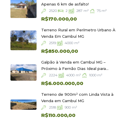
Apenas 6 km de asfalto!
2520
75
m²
2
287
m²
R$170.000,00
Terreno Rural em Perímetro Urbano À
Venda Em Cambuí MG
2519
4000
m²
R$850.000,00
Galpão à Venda em Cambuí MG –
Próximo à Fernão Dias Ideal para
Logística e Indústria
2224
1000
m²
4000
m²
R$6.000.000,00
Terreno de 900m² com Linda Vista à
Venda em Cambuí MG
2518
900
m²
R$110.000,00